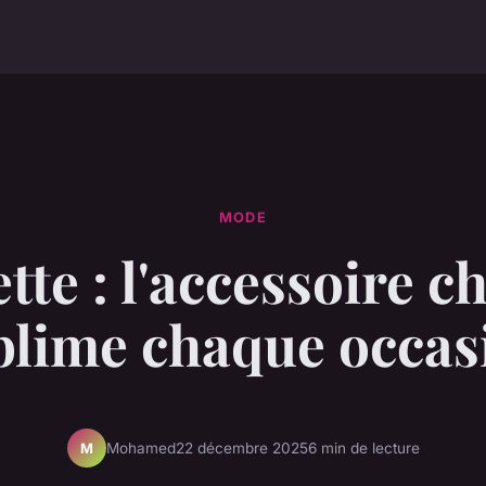
MODE
tte : l'accessoire ch
blime chaque occas
Mohamed
22 décembre 2025
6 min de lecture
M