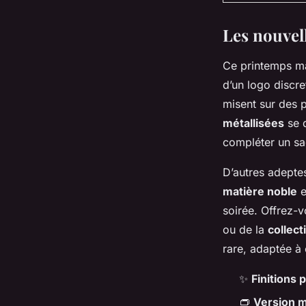
Les nouvell
Ce printemps ma
d’un logo discr
misent sur des p
métallisées
se d
compléter un sa
D’autres adepte
matière noble
e
soirée. Offrez-v
ou de la
collect
rare, adaptée à
✨
Finitions 
👝
Version m