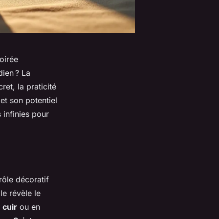
oirée
dien ? La
ret, la praticité
 et son potentiel
 infinies pour
ôle décoratif
le révèle le
n
cuir
ou en