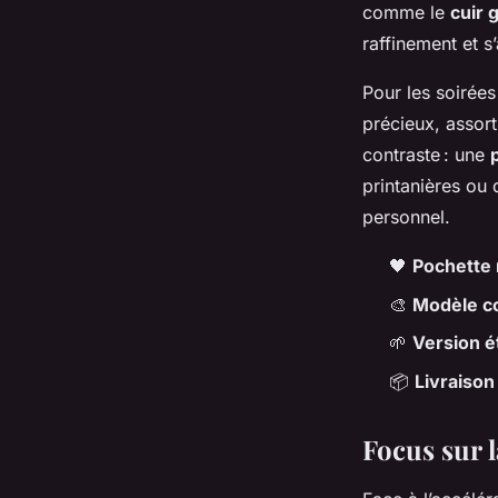
comme le
cuir 
raffinement et 
Pour les soirée
précieux, assor
contraste : une
printanières ou 
personnel.
🖤
Pochette 
🎨
Modèle c
🌱
Version é
📦
Livraison
Focus sur l