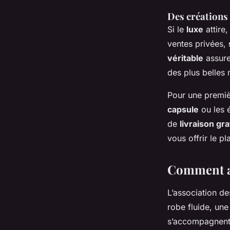
Des créations 
Si le
luxe
attire
ventes privées,
véritable
assure
des plus belle
Pour une premièr
capsule
ou les é
de
livraison gra
vous offrir le p
Comment as
L’association d
robe fluide, un
s’accompagnent