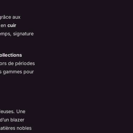
 grâce aux
e en
cuir
emps, signature
ollections
lors de périodes
tes gammes pour
ieuses. Une
d’un blazer
atières nobles