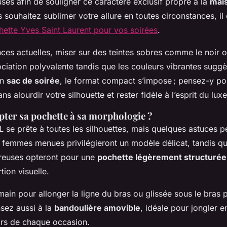
ses afin de souligner ce caractère exclusif propre à la
mais
s souhaitez sublimer votre allure en toutes circonstances, il 
hette Yves Saint Laurent pour vos soirées
.
ces actuelles, miser sur des teintes sobres comme le noir 
ciation polyvalente tandis que les couleurs vibrantes sugg
un
sac de soirée
, le format compact s’impose ; pensez-y po
ans alourdir votre silhouette et rester fidèle à l’esprit du lu
er sa pochette à sa morphologie ?
L
se prête à toutes les silhouettes, mais quelques astuces 
s femmes menues privilégieront un modèle délicat, tandis qu
reuses opteront pour une
pochette légèrement structurée
tion visuelle.
 main pour allonger la ligne du bras ou glissée sous le bras 
nsez aussi à la
bandoulière amovible
, idéale pour jongler e
lors de chaque occasion.