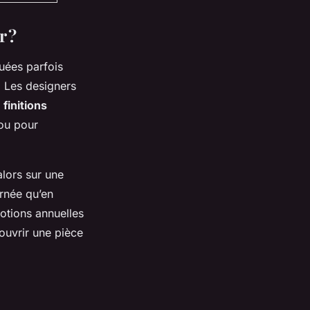
r ?
uées parfois
. Les designers
s
finitions
 ou pour
lors sur une
urnée qu’en
motions annuelles
couvrir une pièce