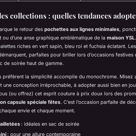
es collections : quelles tendances adopte
rque le retour des
pochettes aux lignes minimales
, ponct
et ou d’une anse graphique emblématique de la
maison YSL
alettes riches en vert sapin, bleu roi et fuchsia éclatant. Le
émarquent, parfaites pour briller lors d’occasions festives
c de soirée haut de gamme.
s préfèrent la simplicité accomplie du monochrome. Misez a
t une conception irréprochable, à adopter aussi bien en jo
ous (ou offrez) cet esprit couture à prix doux lors des pro
ion capsule spéciale fêtes
. C’est l’occasion parfaite de dé
 chaque envie et chaque moment.
pailletées
: idéales en sac de soirée
ini
: pour une allure contemporaine