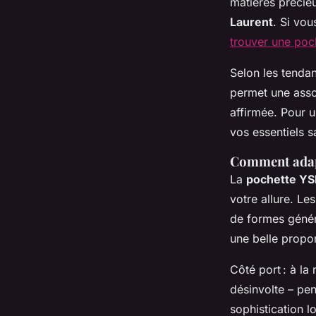
matières précieu
Laurent
. Si vou
trouver une poc
Selon les tendan
permet une asso
affirmée. Pour 
vos essentiels s
Comment adapt
La
pochette YS
votre allure. Le
de formes géné
une belle propor
Côté port : à la
désinvolte – pe
sophistication 