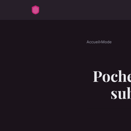
Accueil
›
Mode
Poche
su