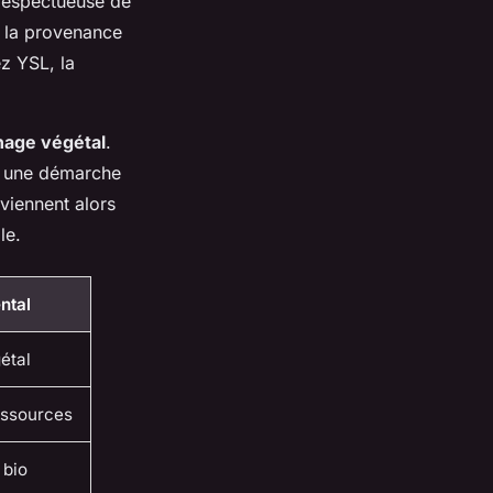
espectueuse de
is la provenance
z YSL, la
nage végétal
.
si une démarche
eviennent alors
le.
ntal
étal
ressources
 bio