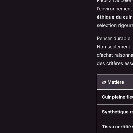
Face à l’accélér
l’environnement 
éthique du cuir
sélection rigour
Penser durable, 
Non seulement c
d’achat raisonna
des critères es
🌿 Matière
Cuir pleine fle
Synthétique r
Tissu certifi