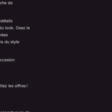
uche de
détails
du look. Osez le
nées
ns du style
occasion
ez les offres !