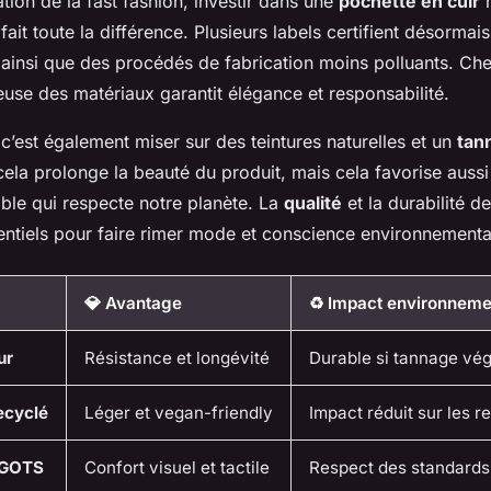
ation de la fast fashion, investir dans une
pochette en cuir
r
fait toute la différence. Plusieurs labels certifient désorma
ainsi que des procédés de fabrication moins polluants. Che
euse des matériaux garantit élégance et responsabilité.
c’est également miser sur des teintures naturelles et un
tan
ela prolonge la beauté du produit, mais cela favorise aus
ble qui respecte notre planète. La
qualité
et la durabilité d
sentiels pour faire rimer mode et conscience environnementa
💎 Avantage
♻️ Impact environneme
ur
Résistance et longévité
Durable si tannage vég
ecyclé
Léger et vegan-friendly
Impact réduit sur les 
é GOTS
Confort visuel et tactile
Respect des standards